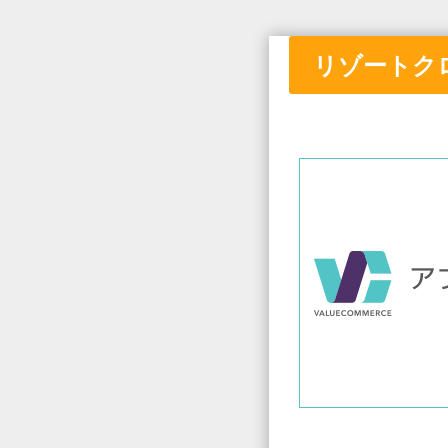
リゾートクロー
①と
②の間に画像付き