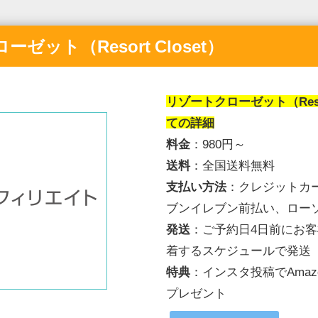
ゼット（Resort Closet）
リゾートクローゼット（Resort
ての詳細
料金
：980円～
送料
：全国送料無料
支払い方法
：クレジットカード
ブンイレブン前払い、ロー
発送
：
ご予約日4日前にお
着するスケジュ
ールで
発送
特典
：インスタ投稿でAmaz
プレゼント
リンクを挿入