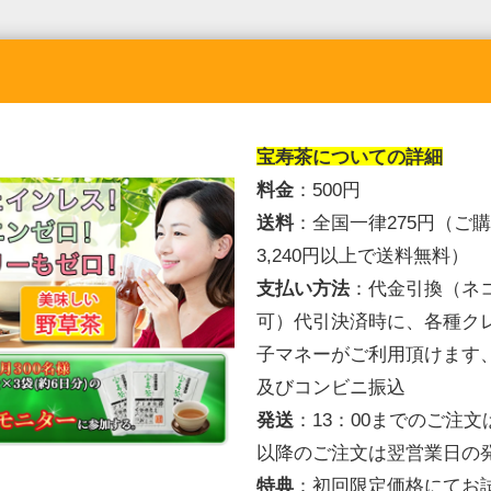
宝寿茶
についての詳細
料金
：500円
送料
：
全国一律275円（ご
3,240円以上で送料無料）
支払い方法
：
代金引換
（ネ
可）
代引決済時に、各種ク
子マネーがご利用頂けます
及びコンビニ振込
発送
：
13：00までのご注文
以降のご注文は翌営業日の
特典
：初回限定価格にてお