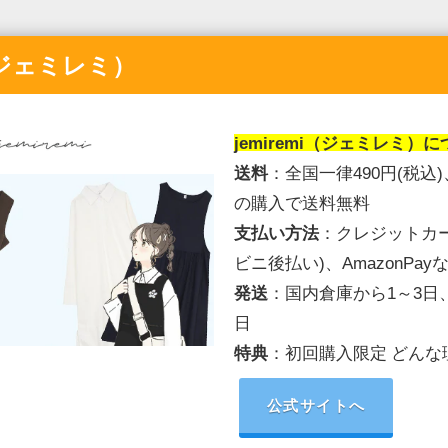
i（ジェミレミ）
jemiremi（ジェミレミ）
に
送料
：全国一律490円(税込)
の購入で送料無料
支払い方法
：クレジットカ
ビニ後払い)、AmazonPa
発送
：国内倉庫から1～3日
日
特典
：初回購入限定 どんな
公式サイトへ