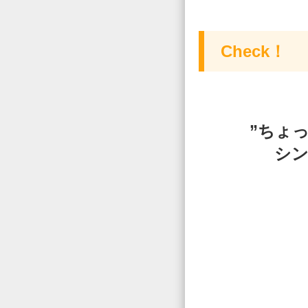
Check！
”ちょ
シ