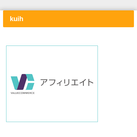
kuih
①と
②の間に画像付きリンクを挿入