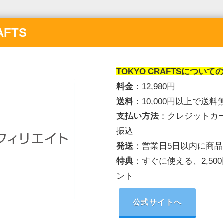
AFTS
TOKYO CRAFTS
について
料金
：12,980円
送料
：1
0,000円以上で送料
支払い方法
：クレジットカ
振込
発送
：
営業日5日以内に商
特典
：すぐに使える、2,50
ント
公式サイトへ
リンクを挿入